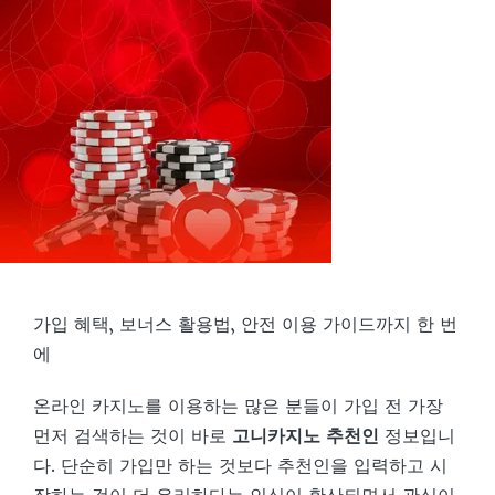
가입 혜택, 보너스 활용법, 안전 이용 가이드까지 한 번
에
온라인 카지노를 이용하는 많은 분들이 가입 전 가장
먼저 검색하는 것이 바로
고니카지노 추천인
정보입니
다. 단순히 가입만 하는 것보다 추천인을 입력하고 시
작하는 것이 더 유리하다는 인식이 확산되면서 관심이