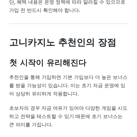
단, 혜택 내용은 운영 정책에 따라 달라질 수 있으므로
가입 전 반드시 확인해야 합니다.
고니카지노 추천인의 장점
첫 시작이 유리해진다
추천인을 통해 가입하면 기본 가입보다 더 높은 보너스
를 받을 가능성이 있습니다. 이는 초기 자금 운영에 있
어 상당히 유리하게 작용합니다.
초보자의 경우 자금 여유가 있어야 다양한 게임을 시도
하고 전략을 테스트할 수 있기 때문에 초기 보너스는
큰 의미를 가집니다.