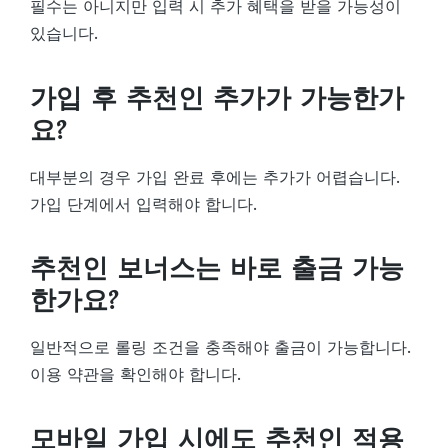
필수는 아니지만 입력 시 추가 혜택을 받을 가능성이
있습니다.
가입 후 추천인 추가가 가능한가
요?
대부분의 경우 가입 완료 후에는 추가가 어렵습니다.
가입 단계에서 입력해야 합니다.
추천인 보너스는 바로 출금 가능
한가요?
일반적으로 롤링 조건을 충족해야 출금이 가능합니다.
이용 약관을 확인해야 합니다.
모바일 가입 시에도 추천인 적용