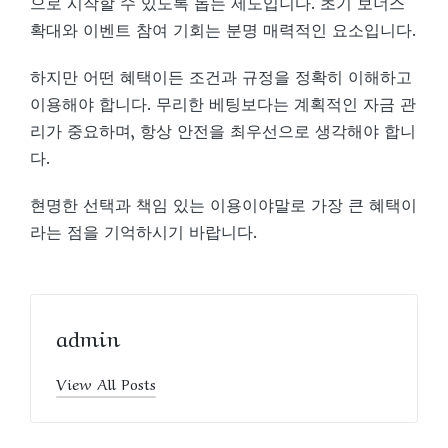
으로 시작할 수 있도록 돕는 제도입니다. 초기 보너스
확대와 이벤트 참여 기회는 분명 매력적인 요소입니다.
하지만 어떤 혜택이든 조건과 규정을 정확히 이해하고
이용해야 합니다. 무리한 베팅보다는 계획적인 자금 관
리가 중요하며, 항상 안전을 최우선으로 생각해야 합니
다.
현명한 선택과 책임 있는 이용이야말로 가장 큰 혜택이
라는 점을 기억하시기 바랍니다.
admin
View All Posts