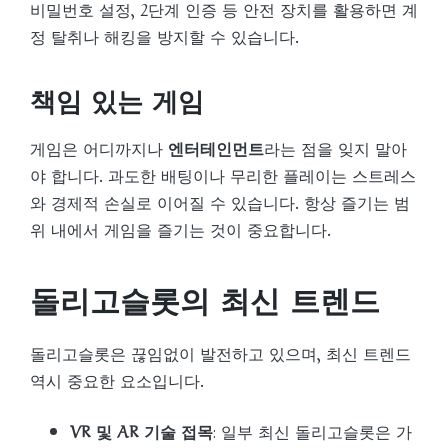
비밀번호 설정, 2단계 인증 등 안전 장치를 활용하면 계
정 탈취나 해킹을 방지할 수 있습니다.
책임 있는 게임
게임은 어디까지나
엔터테인먼트
라는 점을 잊지 말아
야 합니다. 과도한 배팅이나 무리한 플레이는 스트레스
와 경제적 손실로 이어질 수 있습니다. 항상 즐기는 범
위 내에서 게임을 즐기는 것이 중요합니다.
돌리고슬롯의 최신 트렌드
돌리고슬롯은 끊임없이 발전하고 있으며, 최신 트렌드
역시 중요한 요소입니다.
VR 및 AR 기술 접목
: 일부 최신 돌리고슬롯은 가