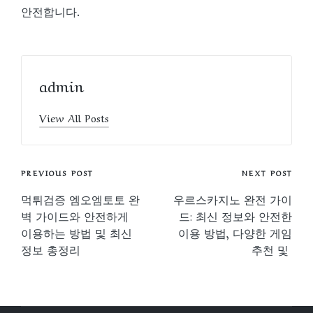
안전합니다.
admin
View All Posts
Post
PREVIOUS POST
NEXT POST
navigation
먹튀검증 엠오엠토토 완
우르스카지노 완전 가이
벽 가이드와 안전하게
드: 최신 정보와 안전한
이용하는 방법 및 최신
이용 방법, 다양한 게임
정보 총정리
추천 및