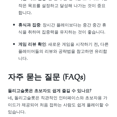
작은 목표를 설정하고 달성해 나가는 것이 중요
합니다.
휴식과 집중
: 장시간 플레이보다는 중간 중간 휴
식을 취하며 집중력을 유지하는 것이 좋습니다.
게임 리뷰 확인
: 새로운 게임을 시작하기 전, 다른
플레이어들의 리뷰와 공략법을 참고하면 유리합
니다.
자주 묻는 질문 (FAQs)
돌리고슬롯은 초보자도 쉽게 즐길 수 있나요?
네, 돌리고슬롯은 직관적인 인터페이스와 초보자용 가
이드가 제공되어 처음 접하는 사람도 쉽게 플레이할 수
있습니다.