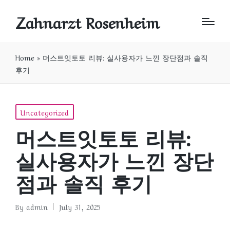
Zahnarzt Rosenheim
Home
»
머스트잇토토 리뷰: 실사용자가 느낀 장단점과 솔직
후기
Posted
Uncategorized
in
머스트잇토토 리뷰:
실사용자가 느낀 장단
점과 솔직 후기
By
admin
July 31, 2025
Posted
by