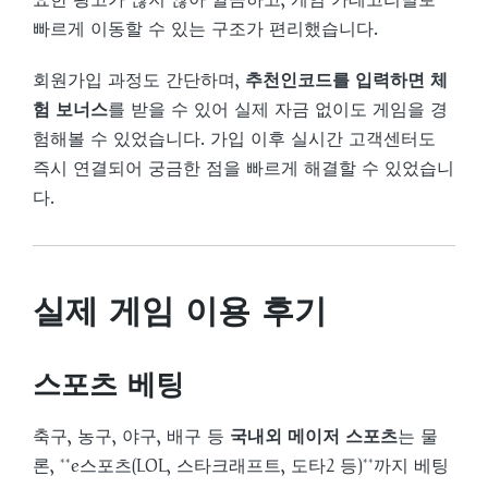
빠르게 이동할 수 있는 구조가 편리했습니다.
회원가입 과정도 간단하며,
추천인코드를 입력하면 체
험 보너스
를 받을 수 있어 실제 자금 없이도 게임을 경
험해볼 수 있었습니다. 가입 이후 실시간 고객센터도
즉시 연결되어 궁금한 점을 빠르게 해결할 수 있었습니
다.
실제 게임 이용 후기
스포츠 베팅
축구, 농구, 야구, 배구 등
국내외 메이저 스포츠
는 물
론, **e스포츠(LOL, 스타크래프트, 도타2 등)**까지 베팅