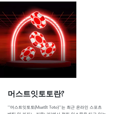
머스트잇토토란?
**머스트잇토토(MustIt Toto)**는 최근 온라인 스포츠
베팅 및 카지노 커뮤니티에서 점차 입소문을 타고 있는