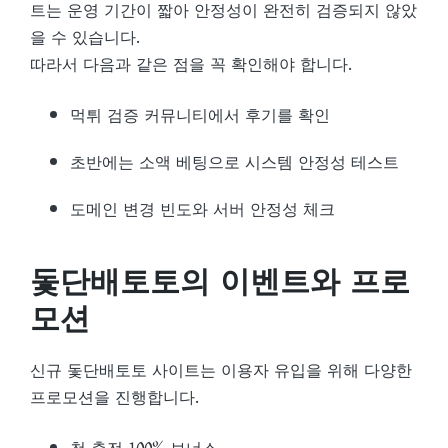
트는 운영 기간이 짧아 안정성이 완전히 검증되지 않았
을 수 있습니다.
따라서 다음과 같은 점을 꼭 확인해야 합니다.
먹튀 검증 커뮤니티에서 후기를 확인
초반에는 소액 베팅으로 시스템 안정성 테스트
도메인 변경 빈도와 서버 안정성 체크
돛단배토토의 이벤트와 프로
모션
신규 돛단배토토 사이트는 이용자 유입을 위해 다양한
프로모션을 진행합니다.
첫 충전 100% 보너스