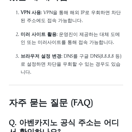
VPN 사용:
VPN을 통해 해외 IP로 우회하면 차단
된 주소에도 접속 가능합니다.
미러 사이트 활용:
운영진이 제공하는 대체 도메
인 또는 미러사이트를 통해 접속 가능합니다.
브라우저 설정 변경:
DNS를 구글 DNS(8.8.8.8 등)
로 설정하면 차단을 우회할 수 있는 경우도 있습
니다.
자주 묻는 질문 (FAQ)
Q. 아벤카지노 공식 주소는 어디
서 확인하나요?