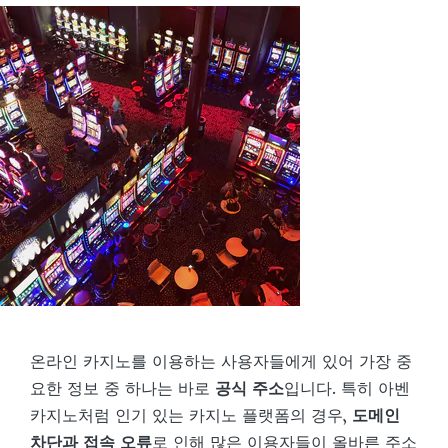
온라인 카지노를 이용하는 사용자들에게 있어 가장 중
요한 정보 중 하나는 바로
공식 주소
입니다. 특히 아벤
카지노처럼 인기 있는 카지노 플랫폼의 경우,
도메인
차단과 접속 오류
로 인해 많은 이용자들이 올바른 주소