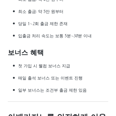
최소 출금: 약 5만 원부터
당일 1~2회 출금 제한 존재
입출금 처리 속도는 보통 5분~30분 이내
보너스 혜택
첫 가입 시 웰컴 보너스 지급
매일 출석 보너스 또는 이벤트 진행
일부 보너스는 조건부 출금 제한 있음