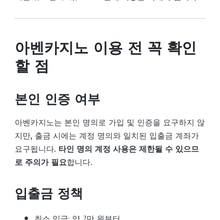
아벤카지노 이용 전 꼭 확인
할 점
본인 인증 여부
아벤카지노는 본인 명의로 가입 및 인증을 요구하지 않
지만, 출금 시에는 계정 명의와 일치된 입출금 계좌가
요구됩니다.
타인 명의 계정 사용은 제한될 수 있으므
로 주의가 필요
합니다.
입출금 정책
최소 입금: 약 2만 원부터