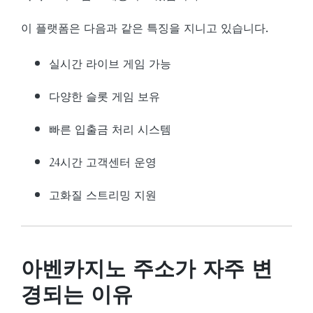
이 플랫폼은 다음과 같은 특징을 지니고 있습니다.
실시간 라이브 게임 가능
다양한 슬롯 게임 보유
빠른 입출금 처리 시스템
24시간 고객센터 운영
고화질 스트리밍 지원
아벤카지노 주소가 자주 변
경되는 이유