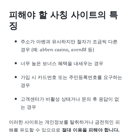
피해야 할 사칭 사이트의 특
징
주소가 아벤과 유사하지만 철자가 조금씩 다른
경우 (예: abben-casino, aven88 등)
너무 높은 보너스 혜택을 내세우는 경우
가입 시 카드번호 또는 주민등록번호를 요구하는
경우
고객센터가 비활성 상태거나 문의 후 응답이 없
는 경우
이러한 사이트는 개인정보를 탈취하거나 금전적인 피
해를 유도할 수 있으므로
절대 이용을 피해야 합니다.