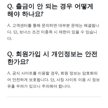
Q. 출금이 안 되는 경우 어떻게
해야 하나요?
A. 고객센터를 통해 문의하면 대부분 문제는 해결됩니
다. 단, 보너스 조건 미충족 시 제한이 있을 수 있습니
다.
Q. 회원가입 시 개인정보는 안전
한가요?
A. 공식 사이트를 이용할 경우, 회원 정보는 암호화되
어 안전하게 보호됩니다. 단, 사칭 사이트 이용 시 정보
유출 우려가 있으니 주의해야 합니다.