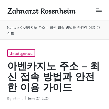
Zahnarzt Rosenheim
Home
»
아벤카지노 주소 – 최신 접속 방법과 안전한 이용 가
이드
Posted
Uncategorized
in
아벤카지노 주소 – 최
신 접속 방법과 안전
한 이용 가이드
By
admin
June 27, 2025
Posted
by