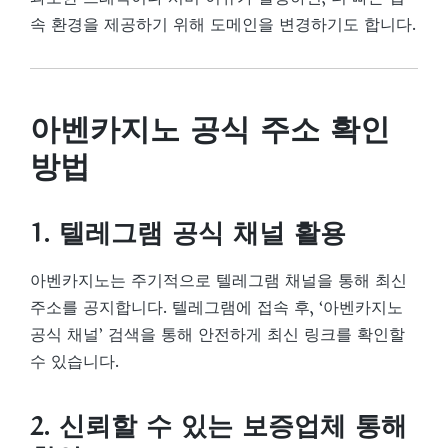
속 환경을 제공하기 위해 도메인을 변경하기도 합니다.
아벤카지노 공식 주소 확인
방법
1. 텔레그램 공식 채널 활용
아벤카지노는 주기적으로 텔레그램 채널을 통해 최신
주소를 공지합니다. 텔레그램에 접속 후, ‘아벤카지노
공식 채널’ 검색을 통해 안전하게 최신 링크를 확인할
수 있습니다.
2. 신뢰할 수 있는 보증업체 통해