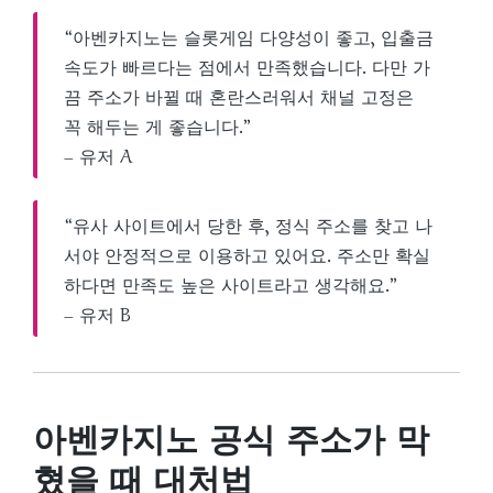
“아벤카지노는 슬롯게임 다양성이 좋고, 입출금
속도가 빠르다는 점에서 만족했습니다. 다만 가
끔 주소가 바뀔 때 혼란스러워서 채널 고정은
꼭 해두는 게 좋습니다.”
– 유저 A
“유사 사이트에서 당한 후, 정식 주소를 찾고 나
서야 안정적으로 이용하고 있어요. 주소만 확실
하다면 만족도 높은 사이트라고 생각해요.”
– 유저 B
아벤카지노 공식 주소가 막
혔을 때 대처법