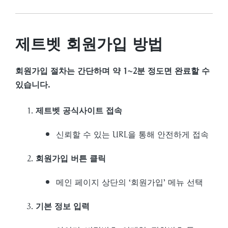
제트벳 회원가입 방법
회원가입 절차는 간단하며 약 1~2분 정도면 완료할 수
있습니다.
제트벳 공식사이트 접속
신뢰할 수 있는 URL을 통해 안전하게 접속
회원가입 버튼 클릭
메인 페이지 상단의 ‘회원가입’ 메뉴 선택
기본 정보 입력