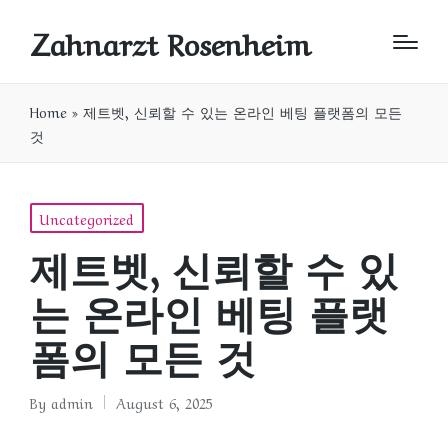
Zahnarzt Rosenheim
Home
»
제트벳, 신뢰할 수 있는 온라인 베팅 플랫폼의 모든
것
Posted
Uncategorized
in
제트벳, 신뢰할 수 있
는 온라인 베팅 플랫
폼의 모든 것
By
admin
August 6, 2025
Posted
by