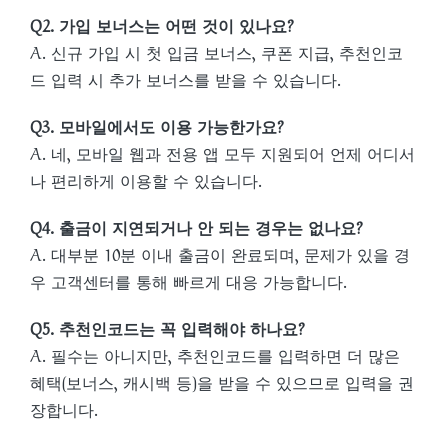
Q2. 가입 보너스는 어떤 것이 있나요?
A. 신규 가입 시 첫 입금 보너스, 쿠폰 지급, 추천인코
드 입력 시 추가 보너스를 받을 수 있습니다.
Q3. 모바일에서도 이용 가능한가요?
A. 네, 모바일 웹과 전용 앱 모두 지원되어 언제 어디서
나 편리하게 이용할 수 있습니다.
Q4. 출금이 지연되거나 안 되는 경우는 없나요?
A. 대부분 10분 이내 출금이 완료되며, 문제가 있을 경
우 고객센터를 통해 빠르게 대응 가능합니다.
Q5. 추천인코드는 꼭 입력해야 하나요?
A. 필수는 아니지만, 추천인코드를 입력하면 더 많은
혜택(보너스, 캐시백 등)을 받을 수 있으므로 입력을 권
장합니다.