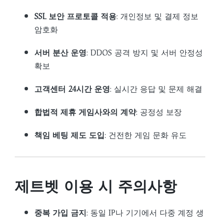
SSL 보안 프로토콜 적용
: 개인정보 및 결제 정보
암호화
서버 분산 운영
: DDOS 공격 방지 및 서버 안정성
확보
고객센터 24시간 운영
: 실시간 응답 및 문제 해결
합법적 제휴 게임사와의 계약
: 공정성 보장
책임 베팅 제도 도입
: 건전한 게임 문화 유도
제트벳 이용 시 주의사항
중복 가입 금지
: 동일 IP나 기기에서 다중 계정 생