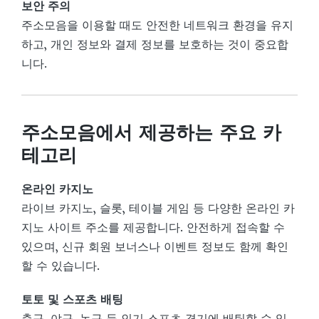
보안 주의
주소모음을 이용할 때도 안전한 네트워크 환경을 유지
하고, 개인 정보와 결제 정보를 보호하는 것이 중요합
니다.
주소모음에서 제공하는 주요 카
테고리
온라인 카지노
라이브 카지노, 슬롯, 테이블 게임 등 다양한 온라인 카
지노 사이트 주소를 제공합니다. 안전하게 접속할 수
있으며, 신규 회원 보너스나 이벤트 정보도 함께 확인
할 수 있습니다.
토토 및 스포츠 배팅
축구, 야구, 농구 등 인기 스포츠 경기에 배팅할 수 있