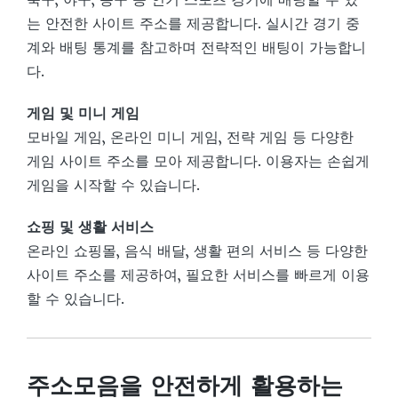
는 안전한 사이트 주소를 제공합니다. 실시간 경기 중
계와 배팅 통계를 참고하며 전략적인 배팅이 가능합니
다.
게임 및 미니 게임
모바일 게임, 온라인 미니 게임, 전략 게임 등 다양한
게임 사이트 주소를 모아 제공합니다. 이용자는 손쉽게
게임을 시작할 수 있습니다.
쇼핑 및 생활 서비스
온라인 쇼핑몰, 음식 배달, 생활 편의 서비스 등 다양한
사이트 주소를 제공하여, 필요한 서비스를 빠르게 이용
할 수 있습니다.
주소모음을 안전하게 활용하는