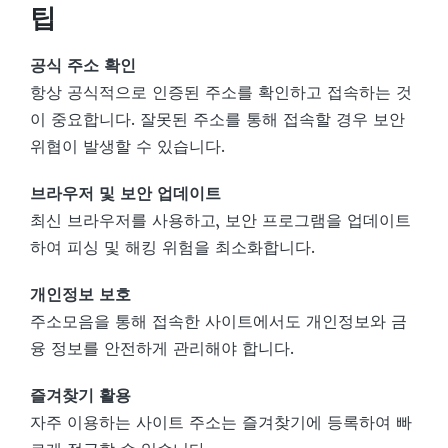
팁
공식 주소 확인
항상 공식적으로 인증된 주소를 확인하고 접속하는 것
이 중요합니다. 잘못된 주소를 통해 접속할 경우 보안
위협이 발생할 수 있습니다.
브라우저 및 보안 업데이트
최신 브라우저를 사용하고, 보안 프로그램을 업데이트
하여 피싱 및 해킹 위험을 최소화합니다.
개인정보 보호
주소모음을 통해 접속한 사이트에서도 개인정보와 금
융 정보를 안전하게 관리해야 합니다.
즐겨찾기 활용
자주 이용하는 사이트 주소는 즐겨찾기에 등록하여 빠
르게 접근할 수 있습니다.