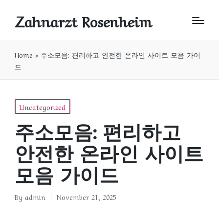
Zahnarzt Rosenheim
Home
»
주소모음: 편리하고 안전한 온라인 사이트 모음 가이
드
Posted
Uncategorized
in
주소모음: 편리하고
안전한 온라인 사이트
모음 가이드
By
admin
November 21, 2025
Posted
by