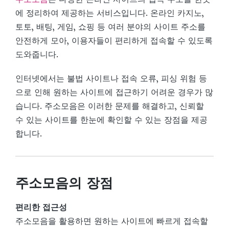
에 정리하여 제공하는 서비스입니다. 온라인 카지노,
토토, 배팅, 게임, 쇼핑 등 여러 분야의 사이트 주소를
안전하게 모아, 이용자들이 편리하게 접속할 수 있도록
도와줍니다.
인터넷에서는 불법 사이트나 접속 오류, 피싱 위험 등
으로 인해 원하는 사이트에 접근하기 어려운 경우가 많
습니다. 주소모음은 이러한 문제를 해결하고, 신뢰할
수 있는 사이트를 한눈에 확인할 수 있는 장점을 제공
합니다.
주소모음의 장점
편리한 접근성
주소모음을 활용하면 원하는 사이트에 빠르게 접속할