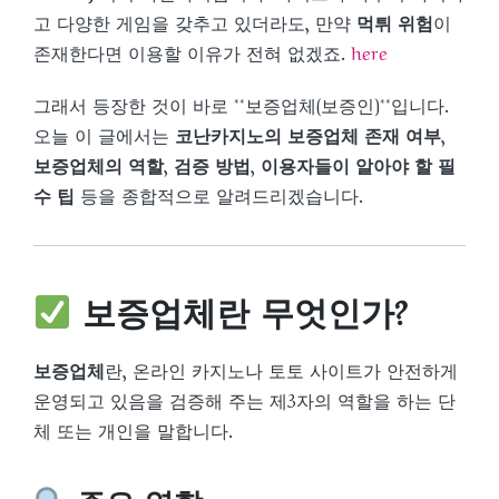
고 다양한 게임을 갖추고 있더라도, 만약
먹튀 위험
이
존재한다면 이용할 이유가 전혀 없겠죠.
here
그래서 등장한 것이 바로 **보증업체(보증인)**입니다.
오늘 이 글에서는
코난카지노의 보증업체 존재 여부
,
보증업체의 역할
,
검증 방법
,
이용자들이 알아야 할 필
수 팁
등을 종합적으로 알려드리겠습니다.
보증업체란 무엇인가?
보증업체
란, 온라인 카지노나 토토 사이트가 안전하게
운영되고 있음을 검증해 주는 제3자의 역할을 하는 단
체 또는 개인을 말합니다.
주요 역할