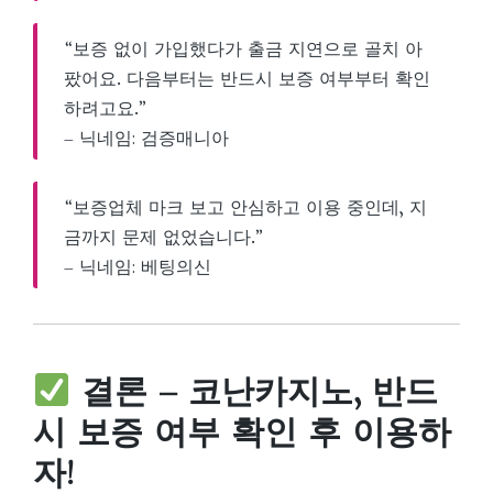
“보증 없이 가입했다가 출금 지연으로 골치 아
팠어요. 다음부터는 반드시 보증 여부부터 확인
하려고요.”
– 닉네임: 검증매니아
“보증업체 마크 보고 안심하고 이용 중인데, 지
금까지 문제 없었습니다.”
– 닉네임: 베팅의신
결론 – 코난카지노, 반드
시 보증 여부 확인 후 이용하
자!