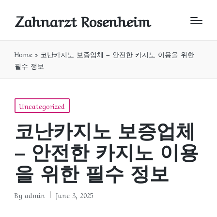
Zahnarzt Rosenheim
Home
»
코난카지노 보증업체 – 안전한 카지노 이용을 위한
필수 정보
Posted
Uncategorized
in
코난카지노 보증업체
– 안전한 카지노 이용
을 위한 필수 정보
By
admin
June 3, 2025
Posted
by