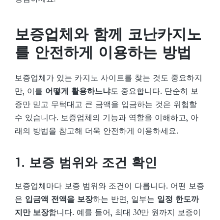
보증업체와 함께 코난카지노
를 안전하게 이용하는 방법
보증업체가 있는 카지노 사이트를 찾는 것도 중요하지
만, 이를
어떻게 활용하느냐
도 중요합니다. 단순히 보
증만 믿고 무턱대고 큰 금액을 입금하는 것은 위험할
수 있습니다. 보증업체의 기능과 역할을 이해하고, 아
래의 방법을 참고해 더욱 안전하게 이용하세요.
1. 보증 범위와 조건 확인
보증업체마다 보증 범위와 조건이 다릅니다. 어떤 보증
은
입금액 전액을 보장
하는 반면, 일부는
일정 한도까
지만 보장
합니다. 예를 들어, 최대 30만 원까지 보증이