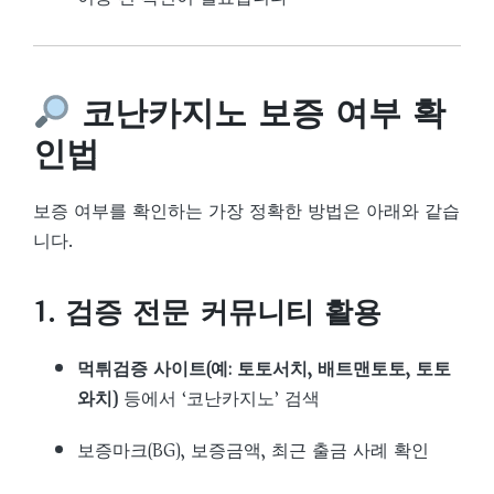
코난카지노 보증 여부 확
인법
보증 여부를 확인하는 가장 정확한 방법은 아래와 같습
니다.
1. 검증 전문 커뮤니티 활용
먹튀검증 사이트(예: 토토서치, 배트맨토토, 토토
와치)
등에서 ‘코난카지노’ 검색
보증마크(BG), 보증금액, 최근 출금 사례 확인