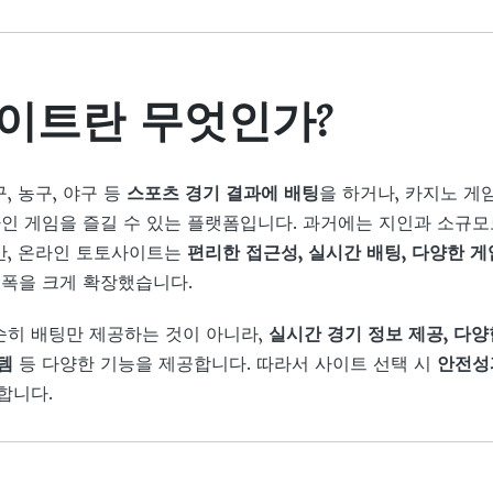
이트란 무엇인가?
, 농구, 야구 등
스포츠 경기 결과에 배팅
을 하거나, 카지노 게임
라인 게임을 즐길 수 있는 플랫폼입니다. 과거에는 지인과 소규
만, 온라인 토토사이트는
편리한 접근성, 실시간 배팅, 다양한 게
 폭을 크게 확장했습니다.
히 배팅만 제공하는 것이 아니라,
실시간 경기 정보 제공, 다양
템
등 다양한 기능을 제공합니다. 따라서 사이트 선택 시
안전성
합니다.