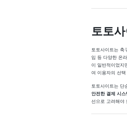
토토사
토토사이트는 축구
임 등 다양한 온
이 일반적이었지
여 이용자의 선택
토토사이트는 단순
안전한 결제 시스
선으로 고려해야 