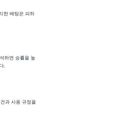
무리한 배팅은 피하
분석하면 승률을 높
다.
조건과 사용 규정을