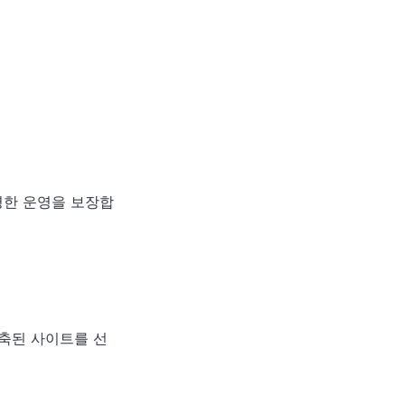
명한 운영을 보장합
축된 사이트를 선