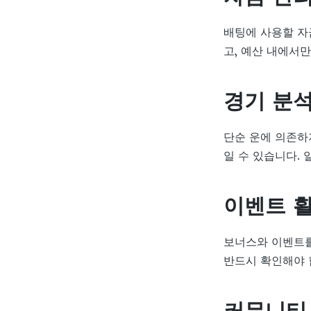
배팅에 사용할 자
고, 예산 내에서
경기 분
단순 운에 의존하지
일 수 있습니다.
이벤트 
보너스와 이벤트를
반드시 확인해야 
커뮤니티