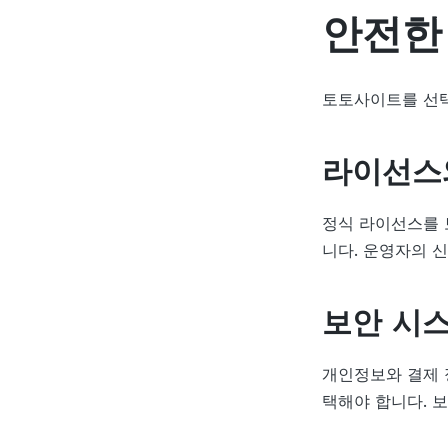
안전한
토토사이트를 선택
라이선스
정식 라이선스를 
니다. 운영자의 
보안 시
개인정보와 결제
택해야 합니다. 