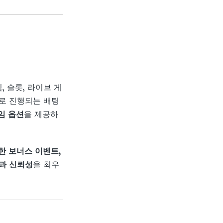
, 슬롯, 라이브 게
모로 진행되는 배팅
임 옵션
을 제공하
한 보너스 이벤트,
과 신뢰성
을 최우