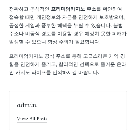
정확하고 공식적인
프리미엄카지노 주소
를 확인하여
접속할 때만 개인정보와 자금을 안전하게 보호받으며,
공정한 게임과 풍부한 혜택을 누릴 수 있습니다. 불법
주소나 비공식 경로를 이용할 경우 예상치 못한 피해가
발생할 수 있으니 항상 주의가 필요합니다.
프리미엄카지노 공식 주소를 통해 고급스러운 게임 경
험을 안전하게 즐기고, 합리적인 선택으로 즐거운 온라
인 카지노 라이프를 만끽하시길 바랍니다.
admin
View All Posts