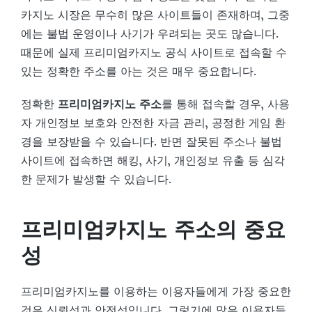
카지노 시장은 무수히 많은 사이트들이 존재하며, 그중
에는 불법 운영이나 사기가 우려되는 곳도 많습니다.
때문에 실제 프리미엄카지노 공식 사이트로 접속할 수
있는 정확한 주소를 아는 것은 매우 중요합니다.
정확한
프리미엄카지노 주소
를 통해 접속할 경우, 사용
자 개인정보 보호와 안전한 자금 관리, 공정한 게임 환
경을 보장받을 수 있습니다. 반면 잘못된 주소나 불법
사이트에 접속하면 해킹, 사기, 개인정보 유출 등 심각
한 문제가 발생할 수 있습니다.
프리미엄카지노 주소의 중요
성
프리미엄카지노를 이용하는 이용자들에게 가장 중요한
것은 신뢰성과 안전성입니다. 그렇기에 많은 이용자들