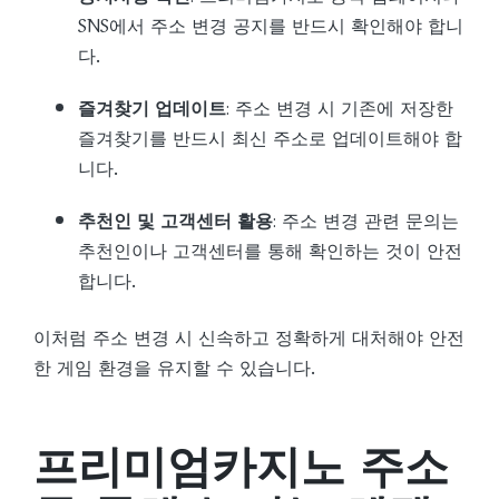
SNS에서 주소 변경 공지를 반드시 확인해야 합니
다.
즐겨찾기 업데이트
: 주소 변경 시 기존에 저장한
즐겨찾기를 반드시 최신 주소로 업데이트해야 합
니다.
추천인 및 고객센터 활용
: 주소 변경 관련 문의는
추천인이나 고객센터를 통해 확인하는 것이 안전
합니다.
이처럼 주소 변경 시 신속하고 정확하게 대처해야 안전
한 게임 환경을 유지할 수 있습니다.
프리미엄카지노 주소