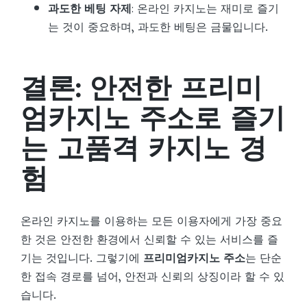
과도한 베팅 자제
: 온라인 카지노는 재미로 즐기
는 것이 중요하며, 과도한 베팅은 금물입니다.
결론: 안전한 프리미
엄카지노 주소로 즐기
는 고품격 카지노 경
험
온라인 카지노를 이용하는 모든 이용자에게 가장 중요
한 것은 안전한 환경에서 신뢰할 수 있는 서비스를 즐
기는 것입니다. 그렇기에
프리미엄카지노 주소
는 단순
한 접속 경로를 넘어, 안전과 신뢰의 상징이라 할 수 있
습니다.