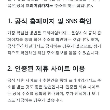
음은 공식
프리미엄카지노 주소
를 찾는 팁입니다.
1. 공식 홈페이지 및 SNS 확인
가장 확실한 방법은 프리미엄카지노 운영사의 공식 홈
페이지를 통해 최신 주소를 확인하는 것입니다. 또한,
공식 SNS 채널에서도 공지하는 경우가 많으므로, 정기
적으로 확인하면 최신 주소 정보를 얻을 수 있습니다.
2. 인증된 제휴 사이트 이용
공식 제휴 사이트나 추천인을 통해 프리미엄카지노 주
소를 받는 것도 좋은 방법입니다. 인증된 제휴 사이트
는 공식 주소를 정확히 안내하며, 추가 혜택이나 보너
스도 제공하는 경우가 많습니다.