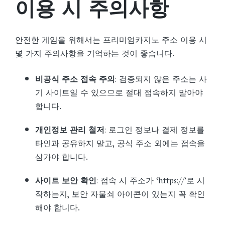
이용 시 주의사항
안전한 게임을 위해서는 프리미엄카지노 주소 이용 시
몇 가지 주의사항을 기억하는 것이 좋습니다.
비공식 주소 접속 주의
: 검증되지 않은 주소는 사
기 사이트일 수 있으므로 절대 접속하지 말아야
합니다.
개인정보 관리 철저
: 로그인 정보나 결제 정보를
타인과 공유하지 말고, 공식 주소 외에는 접속을
삼가야 합니다.
사이트 보안 확인
: 접속 시 주소가 ‘https://’로 시
작하는지, 보안 자물쇠 아이콘이 있는지 꼭 확인
해야 합니다.