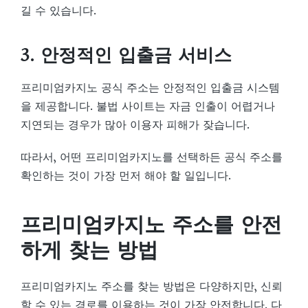
길 수 있습니다.
3. 안정적인 입출금 서비스
프리미엄카지노 공식 주소는 안정적인 입출금 시스템
을 제공합니다. 불법 사이트는 자금 인출이 어렵거나
지연되는 경우가 많아 이용자 피해가 잦습니다.
따라서, 어떤 프리미엄카지노를 선택하든 공식 주소를
확인하는 것이 가장 먼저 해야 할 일입니다.
프리미엄카지노 주소를 안전
하게 찾는 방법
프리미엄카지노 주소를 찾는 방법은 다양하지만, 신뢰
할 수 있는 경로를 이용하는 것이 가장 안전합니다. 다