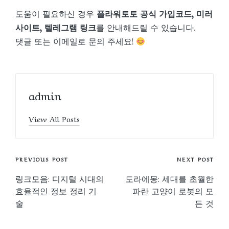
도움이 필요하신 경우
플라워토토 공식 가입코드, 미러
사이트, 텔레그램 링크
를 안내해드릴 수 있습니다.
댓글 또는 이메일로 문의 주세요!
admin
View All Posts
Post
PREVIOUS POST
NEXT POST
navigation
링크모음: 디지털 시대의
도라에몽: 세대를 초월한
효율적인 정보 정리 기
파란 고양이 로봇의 모
술
든 것