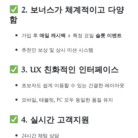
2. 보너스가 체계적이고 다양
함
가입 후
매일 캐시백
+ 특정 요일
슬롯 이벤트
추천인 보상 및 상시 미션 시스템
3. UX 친화적인 인터페이스
초보자도 쉽게 이용할 수 있는 간결한 레이아웃
모바일, 태블릿, PC 모두 동일한 품질 유지
4. 실시간 고객지원
24시간 채팅 상담