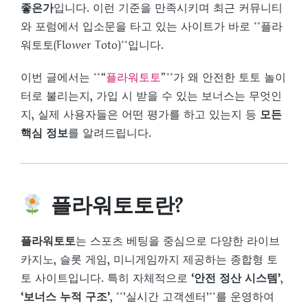
좋은가
입니다. 이런 기준을 만족시키며 최근 커뮤니티
와 포럼에서 입소문을 타고 있는 사이트가 바로 **플라
워토토(Flower Toto)**입니다.
이번 글에서는 **“
플라워토토
”**가 왜 안전한 토토 놀이
터로 불리는지, 가입 시 받을 수 있는 보너스는 무엇인
지, 실제 사용자들은 어떤 평가를 하고 있는지 등
모든
핵심 정보
를 알려드립니다.
플라워토토란?
플라워토토
는 스포츠 베팅을 중심으로 다양한 라이브
카지노, 슬롯 게임, 미니게임까지 제공하는 종합형 토
토 사이트입니다. 특히 자체적으로
‘안전 정산 시스템’
,
‘보너스 누적 구조’
, **’실시간 고객센터’**를 운영하여