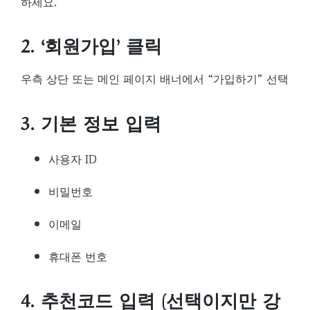
하세요.
2. ‘회원가입’ 클릭
우측 상단 또는 메인 페이지 배너에서 “가입하기” 선택
3. 기본 정보 입력
사용자 ID
비밀번호
이메일
휴대폰 번호
4.
추천코드 입력 (선택이지만 강