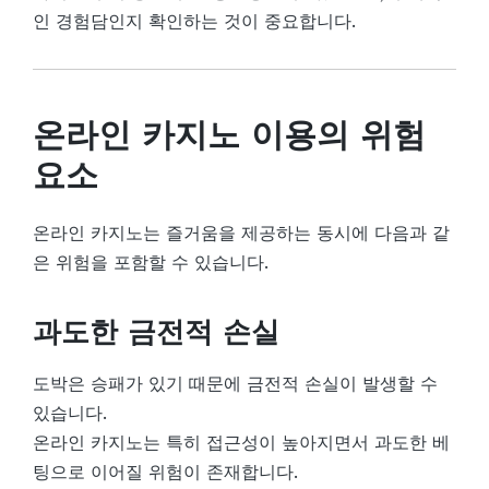
인 경험담인지 확인하는 것이 중요합니다.
온라인 카지노 이용의 위험
요소
온라인 카지노는 즐거움을 제공하는 동시에 다음과 같
은 위험을 포함할 수 있습니다.
과도한 금전적 손실
도박은 승패가 있기 때문에 금전적 손실이 발생할 수
있습니다.
온라인 카지노는 특히 접근성이 높아지면서 과도한 베
팅으로 이어질 위험이 존재합니다.