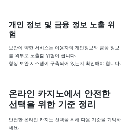
개인 정보 및 금융 정보 노출 위
험
보안이 약한 서비스는 이용자의 개인정보와 금융 정보
를 외부로 노출할 위험이 큽니다.
항상 보안 시스템이 구축되어 있는지 확인해야 합니다.
온라인 카지노에서 안전한
선택을 위한 기준 정리
안전한 온라인 카지노 선택을 위해 다음 기준을 기억하
세요.