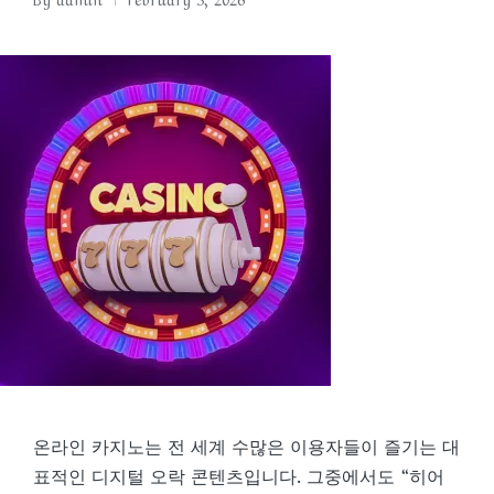
Posted
by
온라인 카지노는 전 세계 수많은 이용자들이 즐기는 대
표적인 디지털 오락 콘텐츠입니다. 그중에서도 “히어