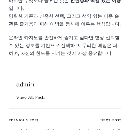
입니다.
명확한 기준과 신중한 선택, 그리고 책임 있는 이용 습
관은 즐거움과 피해 예방을 동시에 이루는 핵심입니다.
온라인 카지노를 안전하게 즐기고 싶다면 항상 신뢰할
수 있는 정보를 기반으로 선택하고, 무리한 베팅은 피
하며, 자신의 한도를 지키는 것이 가장 중요합니다.
admin
View All Posts
Post
PREVIOUS POST
NEXT POST