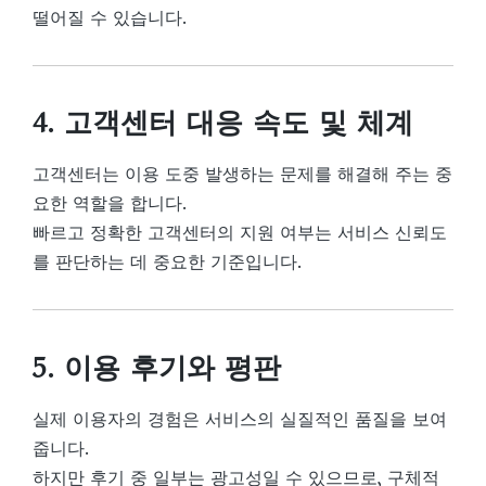
떨어질 수 있습니다.
4. 고객센터 대응 속도 및 체계
고객센터는 이용 도중 발생하는 문제를 해결해 주는 중
요한 역할을 합니다.
빠르고 정확한 고객센터의 지원 여부는 서비스 신뢰도
를 판단하는 데 중요한 기준입니다.
5. 이용 후기와 평판
실제 이용자의 경험은 서비스의 실질적인 품질을 보여
줍니다.
하지만 후기 중 일부는 광고성일 수 있으므로, 구체적