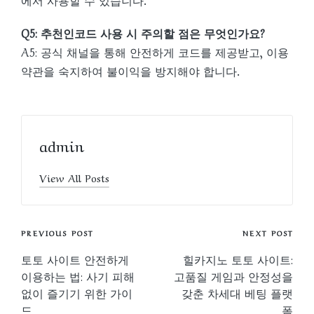
Q5: 추천인코드 사용 시 주의할 점은 무엇인가요?
A5: 공식 채널을 통해 안전하게 코드를 제공받고, 이용
약관을 숙지하여 불이익을 방지해야 합니다.
admin
View All Posts
Post
PREVIOUS POST
NEXT POST
navigation
토토 사이트 안전하게
힐카지노 토토 사이트:
이용하는 법: 사기 피해
고품질 게임과 안정성을
없이 즐기기 위한 가이
갖춘 차세대 베팅 플랫
드
폼