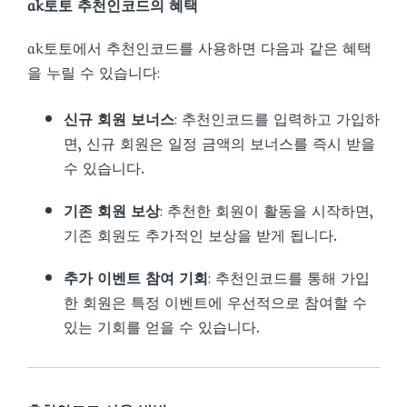
ak토토 추천인코드의 혜택
ak토토에서 추천인코드를 사용하면 다음과 같은 혜택
을 누릴 수 있습니다:
신규 회원 보너스
: 추천인코드를 입력하고 가입하
면, 신규 회원은 일정 금액의 보너스를 즉시 받을
수 있습니다.
기존 회원 보상
: 추천한 회원이 활동을 시작하면,
기존 회원도 추가적인 보상을 받게 됩니다.
추가 이벤트 참여 기회
: 추천인코드를 통해 가입
한 회원은 특정 이벤트에 우선적으로 참여할 수
있는 기회를 얻을 수 있습니다.