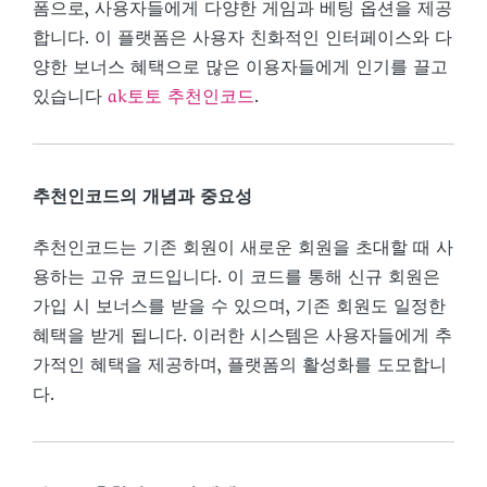
폼으로, 사용자들에게 다양한 게임과 베팅 옵션을 제공
합니다. 이 플랫폼은 사용자 친화적인 인터페이스와 다
양한 보너스 혜택으로 많은 이용자들에게 인기를 끌고
있습니다
ak토토 추천인코드
.
추천인코드의 개념과 중요성
추천인코드는 기존 회원이 새로운 회원을 초대할 때 사
용하는 고유 코드입니다. 이 코드를 통해 신규 회원은
가입 시 보너스를 받을 수 있으며, 기존 회원도 일정한
혜택을 받게 됩니다. 이러한 시스템은 사용자들에게 추
가적인 혜택을 제공하며, 플랫폼의 활성화를 도모합니
다.