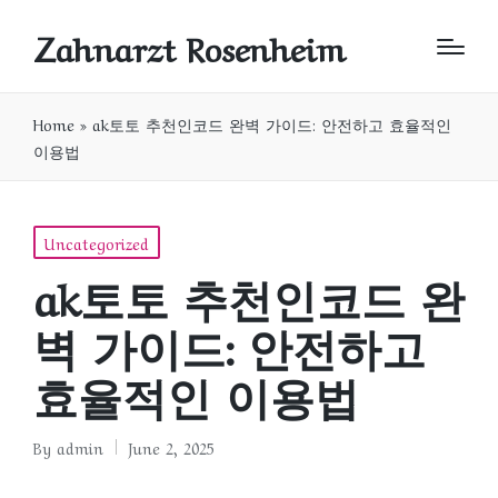
Zahnarzt Rosenheim
Home
»
ak토토 추천인코드 완벽 가이드: 안전하고 효율적인
이용법
Posted
Uncategorized
in
ak토토 추천인코드 완
벽 가이드: 안전하고
효율적인 이용법
By
admin
June 2, 2025
Posted
by