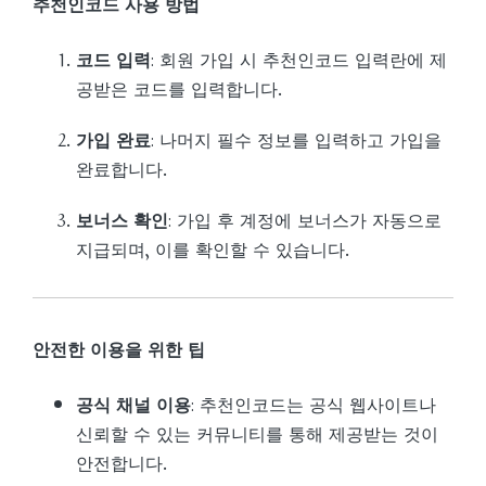
추천인코드 사용 방법
코드 입력
: 회원 가입 시 추천인코드 입력란에 제
공받은 코드를 입력합니다.
가입 완료
: 나머지 필수 정보를 입력하고 가입을
완료합니다.
보너스 확인
: 가입 후 계정에 보너스가 자동으로
지급되며, 이를 확인할 수 있습니다.
안전한 이용을 위한 팁
공식 채널 이용
: 추천인코드는 공식 웹사이트나
신뢰할 수 있는 커뮤니티를 통해 제공받는 것이
안전합니다.