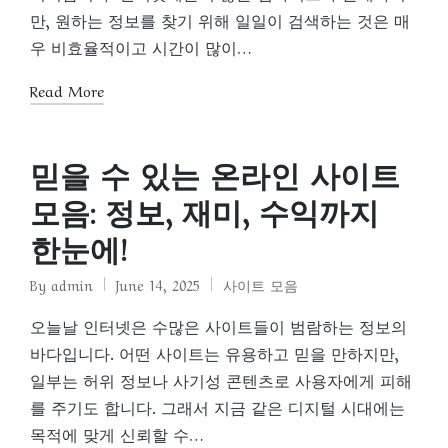
만, 원하는 정보를 찾기 위해 일일이 검색하는 것은 매
우 비효율적이고 시간이 많이…
Read More
믿을 수 있는 온라인 사이트
모음: 정보, 재미, 수익까지
한눈에!
By
admin
June 14, 2025
사이트 모음
Posted
Posted
by
in
오늘날 인터넷은 수많은 사이트들이 범람하는 정보의
바다입니다. 어떤 사이트는 유용하고 믿을 만하지만,
일부는 허위 정보나 사기성 콘텐츠로 사용자에게 피해
를 주기도 합니다. 그래서 지금 같은 디지털 시대에는
목적에 맞게 신뢰할 수…