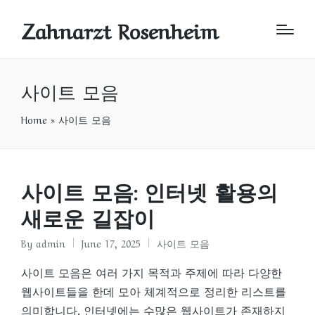
Zahnarzt Rosenheim
사이트 모음
Home
»
사이트 모음
사이트 모음: 인터넷 활용의
새로운 길잡이
By
admin
June 17, 2025
사이트 모음
Posted
Posted
by
in
사이트 모음은 여러 가지 목적과 주제에 따라 다양한
웹사이트들을 한데 모아 체계적으로 정리한 리스트를
의미합니다. 인터넷에는 수많은 웹사이트가 존재하지