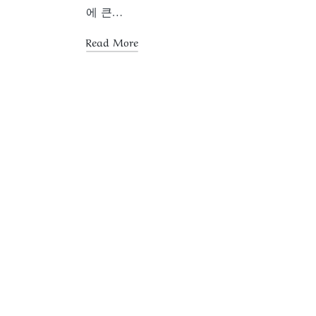
에 큰…
Read More